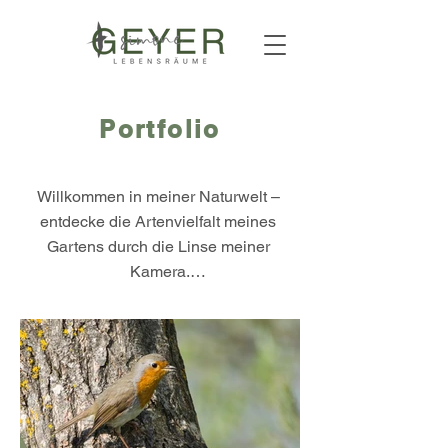
Portfolio
​Willkommen in meiner Naturwelt – 
entdecke die Artenvielfalt meines 
Gartens durch die Linse meiner 
Kamera.

Von bunten Gartenvögeln über zarte 
Schmetterlinge, schillernden Libellen 
und anderen Wirbellosen bis hin zu 
meinem naturnahen Teich und 
prächtigen Pflanzen – jedes Bild 
erzählt seine eigene Geschichte.
