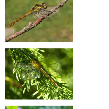
in der Luft inne und bezaubern mit 
metallischem Glanz.

Verschiedenste Kleinlibellen und 
Großlibellen freuten sich über mein 
kleines Biotop. 

Ich beobachtete sie bei der Jagd, 
Paarung, Eiablage und Schlupf.

Von der Frühen Adonislibelle, der 
Großen Pechlibelle und der Große 
Heidelibelle konnte ich bereits einen 
kompletten Lebenszyklus am 
Gartenteich dokumentieren.