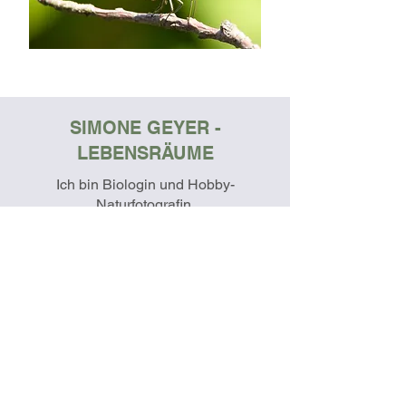
SIMONE GEYER -
LEBENSRÄUME
Ich bin Biologin und Hobby-
Naturfotografin.
Mein Garten erzählt tierische
Geschichten –
ich halte sie mit der Kamera fest.
Über mich