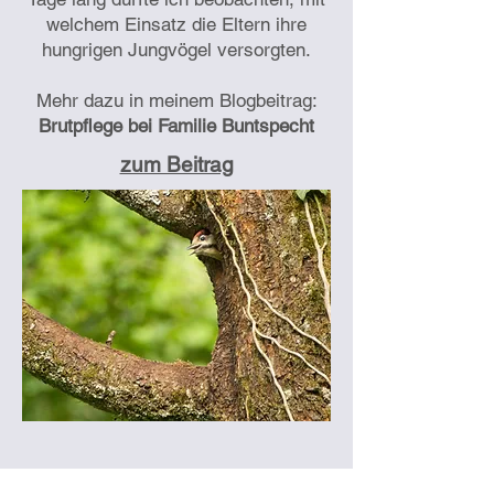
machen meinen Garten zu einem 
welchem Einsatz die Eltern ihre
echten Ökosystem.

hungrigen Jungvögel versorgten.
Mehr dazu in meinem Blogbeitrag:
Aus dieser Wechselwirkung entsteht 
Brutpflege bei Familie Buntspecht
mit der Zeit ganz selbstverständlich 
eine wundervolle Naturästhetik.
zum Beitrag